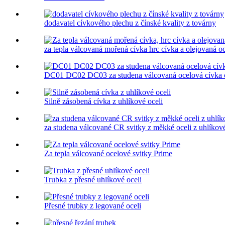
dodavatel cívkového plechu z čínské kvality z továrny
za tepla válcovaná mořená cívka hrc cívka a olejovaná oce
DC01 DC02 DC03 za studena válcovaná ocelová cívka c
Silně zásobená cívka z uhlíkové oceli
za studena válcované CR svitky z měkké oceli z uhlíkové
Za tepla válcované ocelové svitky Prime
Trubka z přesné uhlíkové oceli
Přesné trubky z legované oceli