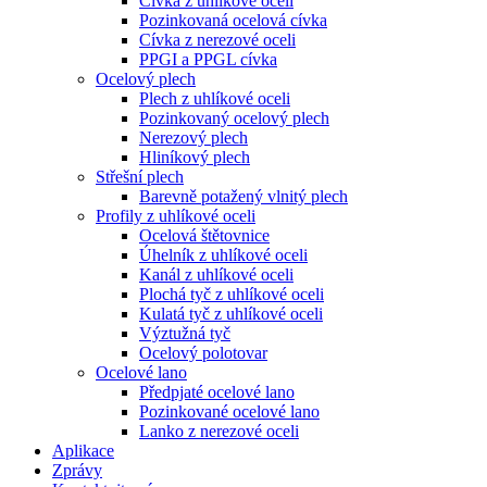
Cívka z uhlíkové oceli
Pozinkovaná ocelová cívka
Cívka z nerezové oceli
PPGI a PPGL cívka
Ocelový plech
Plech z uhlíkové oceli
Pozinkovaný ocelový plech
Nerezový plech
Hliníkový plech
Střešní plech
Barevně potažený vlnitý plech
Profily z uhlíkové oceli
Ocelová štětovnice
Úhelník z uhlíkové oceli
Kanál z uhlíkové oceli
Plochá tyč z uhlíkové oceli
Kulatá tyč z uhlíkové oceli
Výztužná tyč
Ocelový polotovar
Ocelové lano
Předpjaté ocelové lano
Pozinkované ocelové lano
Lanko z nerezové oceli
Aplikace
Zprávy