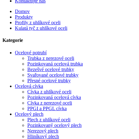
Kontaktujte nás
Domov
Produkty
Profily z uhlíkové oceli
Kulatá tyč z uhlíkové oceli
Kategorie
Ocelové potrubí
Trubka z nerezové oceli
Pozinkovaná ocelová trubka
Bezešvé ocelové trubky
Svařované ocelové trubky
Přesné ocelové trubky
Ocelová cívka
Cívka z uhlíkové oceli
Pozinkovaná ocelová cívka
Cívka z nerezové oceli
PPGI a PPGL cívka
Ocelový plech
Plech z uhlíkové oceli
Pozinkovaný ocelový plech
Nerezový plech
Hliníkový plech