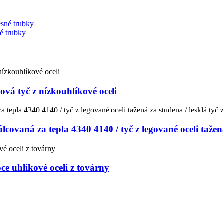
é trubky
vá tyč z nízkouhlíkové oceli
álcovaná za tepla 4340 4140 / tyč z legované oceli tažená
oce uhlíkové oceli z továrny