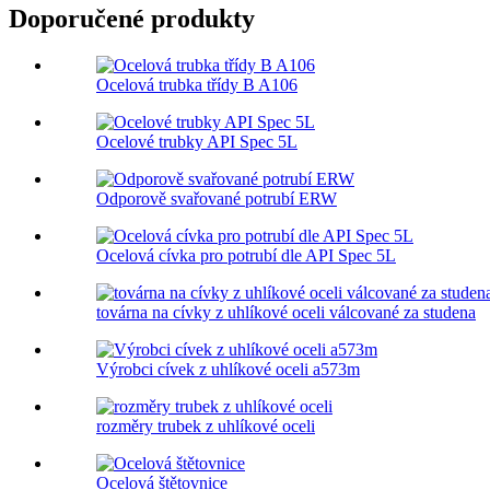
Doporučené produkty
Ocelová trubka třídy B A106
Ocelové trubky API Spec 5L
Odporově svařované potrubí ERW
Ocelová cívka pro potrubí dle API Spec 5L
továrna na cívky z uhlíkové oceli válcované za studena
Výrobci cívek z uhlíkové oceli a573m
rozměry trubek z uhlíkové oceli
Ocelová štětovnice