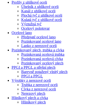
Profily z uhlíkové oceli
Úhelník z uhlíkové oceli
Kanál z uhlíkové oceli
Plochá tyč z uhlíkové oceli
Kulatá tyč z uhlíkové oceli
Výztužná tyč
Ocelový polotovar
Ocelové lano
Předpjaté ocelové lano
Pozinkované ocelové lano
Lanko z nerezové oceli
Pozinkovaný plech, trubka a cívka
Pozinkovaná ocelová trubka
Pozinkovaná ocelová cívka
Pozinkovaný ocelový plech
PPGI a PPGL a střešní plech
Barevně potažený vlnitý plech
PPGI a PPGL
Výrobky z nerezové oceli
Trubka z nerezové oceli
Cívka z nerezové oceli
Nerezový plech
Hliníkový plech a cívka
Hliníkový plech