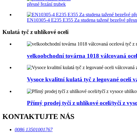
přesné řezání trubek
EN10305-4 E235 E355 Za studena tažené bezešvé přesn
Kulatá tyč z uhlíkové oceli
velkoobchodní továrna 1018 válcovaná ocelo
Vysoce kvalitní kulatá tyč z legované oceli v
Přímý prodej tyčí z uhlíkové oceli/tyčí z vys
KONTAKTUJTE NÁS
0086 13501001767