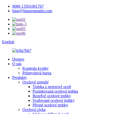
0086 13501001767
binn@futuremetalm.com
English
Domov
O nás
Kontrola kvality
Průmyslová burza
Produkty
Ocelové potrubí
Trubka z nerezové oceli
Pozinkovaná ocelová trubka
Bezešvé ocelové trubky
Svařované ocelové trubky
Přesné ocelové trubky
Ocelová cívka