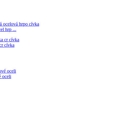
l hrp ...
r cívka
 oceli