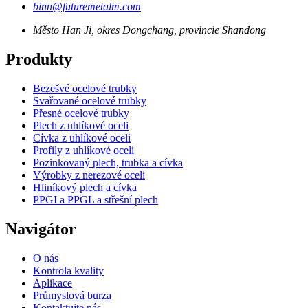
binn@futuremetalm.com
Město Han Ji, okres Dongchang, provincie Shandong
Produkty
Bezešvé ocelové trubky
Svařované ocelové trubky
Přesné ocelové trubky
Plech z uhlíkové oceli
Cívka z uhlíkové oceli
Profily z uhlíkové oceli
Pozinkovaný plech, trubka a cívka
Výrobky z nerezové oceli
Hliníkový plech a cívka
PPGI a PPGL a střešní plech
Navigátor
O nás
Kontrola kvality
Aplikace
Průmyslová burza
Kontaktujte nás